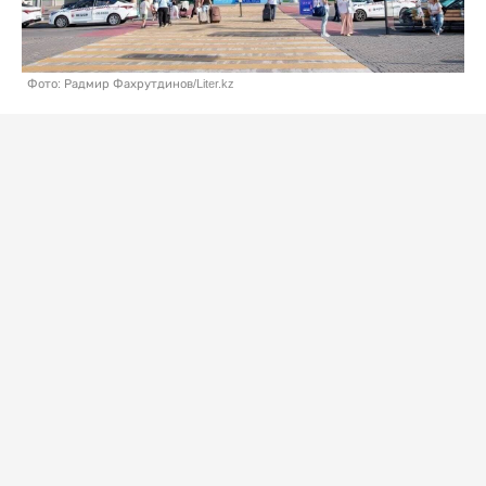
Фото: Радмир Фахрутдинов/Liter.kz