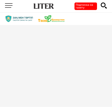
Подписка на
газету