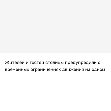
Жителей и гостей столицы предупредили о
временных ограничениях движения на одном
из самых загруженных проспектов города.
Причиной станут дорожные работы, которые
продлятся два дня, передает
Liter.kz
.
По информации городских служб, с 7 по 8
августа на проспекте Кабанбай батыра