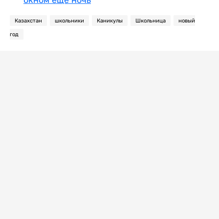
окном еще ночь
Казахстан
школьники
Каникулы
Школьница
новый
год