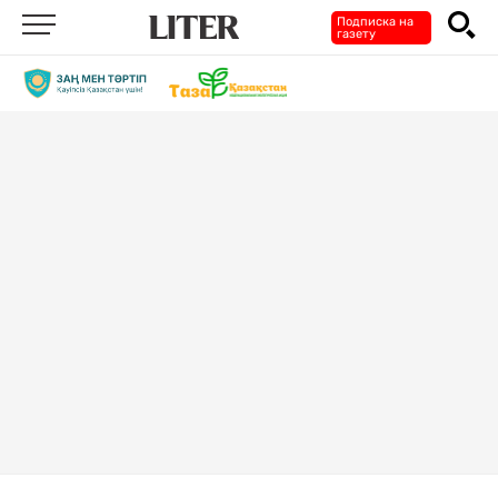
Подписка на
газету