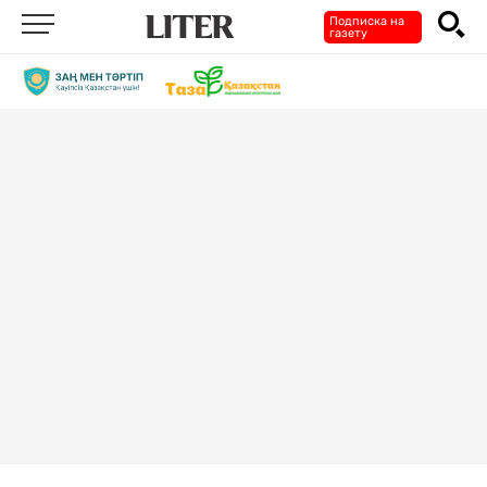
Подписка на
газету