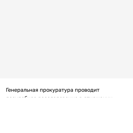
Генеральная прокуратура проводит
досудебное расследование в отношении
преступной группы, длительное время
занимавшейся экономической контрабандой
товаров из Китая в Казахстан, передает
Liter.kz
со ссылкой на Генпрокуратуру РК.