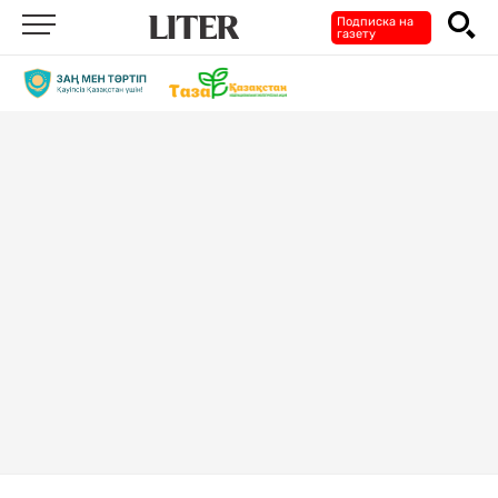
Подписка на
газету