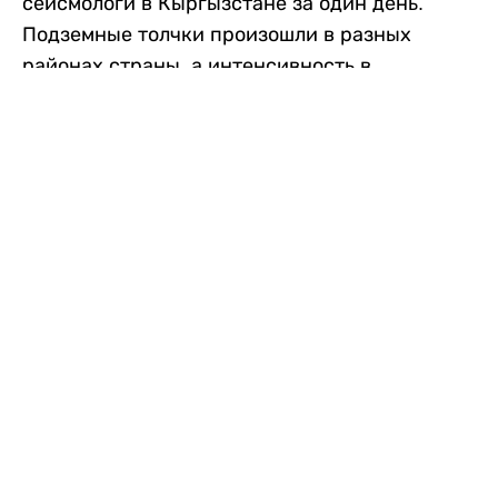
сейсмологи в Кыргызстане за один день.
Подземные толчки произошли в разных
районах страны, а интенсивность в
населенных пунктах достигала трех баллов.
Об этом сообщили в Институте сейсмологии
Национальной академии наук Кыргызской
Республики, передает
Liter.kz
со ссылкой
на
24.kg
.
Первое землетрясение произошло утром в
воскресенье, в 09:33. Магнитуда
сейсмического события, по данным
института, составила около 3 баллов. Очаг
находился на границе Кыргызстана и
Узбекистана – в нескольких километрах от
села Кочубаево и неподалеку от Аравана.
Эпицентр располагался примерно в 28