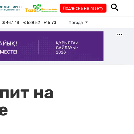
Подписка на газету
Погода
$
467.48
€
539.52
₽
5.73
пит на
е