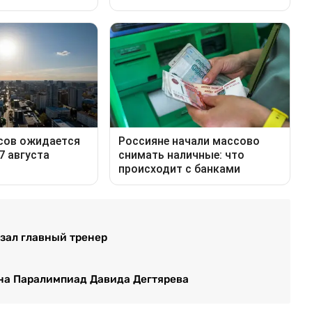
азал главный тренер
на Паралимпиад Давида Дегтярева