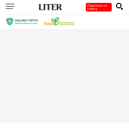
Подписка на
газету