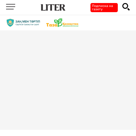
Подписка на
газету