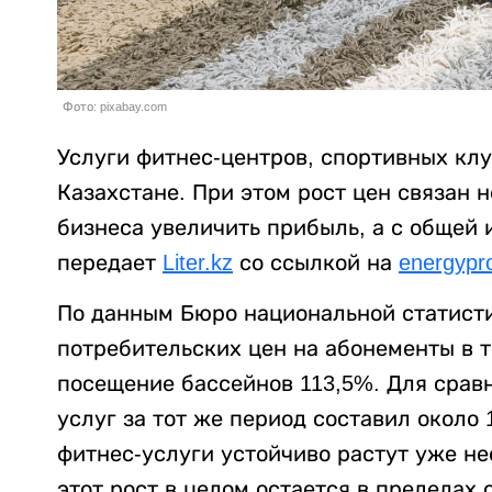
Фото: pixabay.com
Услуги фитнес-центров, спортивных кл
Казахстане. При этом рост цен связан
бизнеса увеличить прибыль, а с общей 
передает
Liter.kz
со ссылкой на
energypr
По данным Бюро национальной статисти
потребительских цен на абонементы в т
посещение бассейнов 113,5%. Для срав
услуг за тот же период составил около
фитнес-услуги устойчиво растут уже нес
этот рост в целом остается в пределах