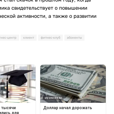
амика свидетельствует о повышении
ческой активности, а также о развитии
тнес-центр
клиент
фитнес-клуб
абоненты