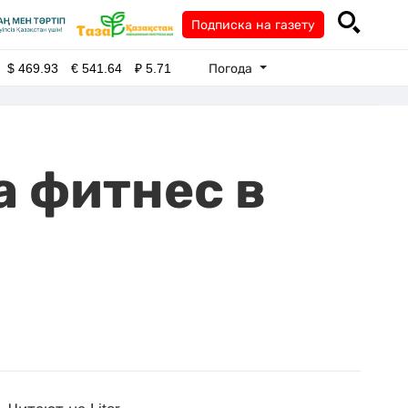
Подписка на газету
Погода
$
469.93
€
541.64
₽
5.71
а фитнес в