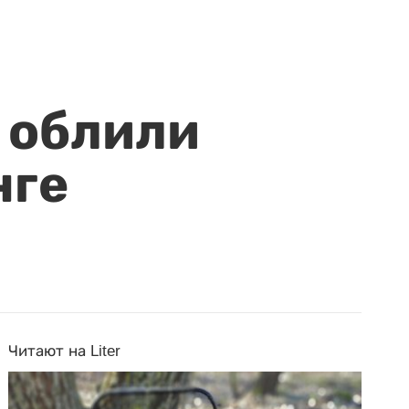
 облили
нге
Читают на Liter