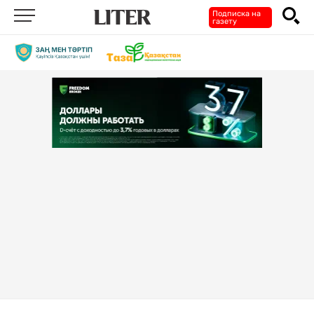
Подписка на
газету