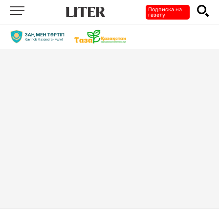
Подписка на
газету