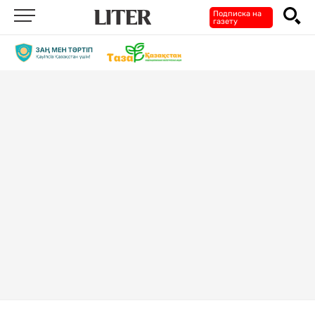
Подписка на
газету