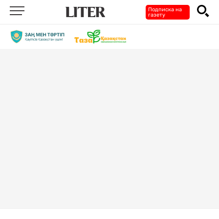
Подписка на
газету