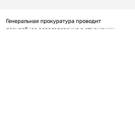
Генеральная прокуратура проводит
досудебное расследование в отношении
преступной группы, длительное время
занимавшейся экономической контрабандой
товаров из Китая в Казахстан, передает
Liter.kz
со ссылкой на Генпрокуратуру РК.
"Следствием установлено, что из 37
компаний, только по двум
аффилированным предприятиям
"Metlink" и "Urban Green" участниками
ОПГ причинен ущерб государству
свыше 2,7 млрд тенге", - говорится в
сообщении.