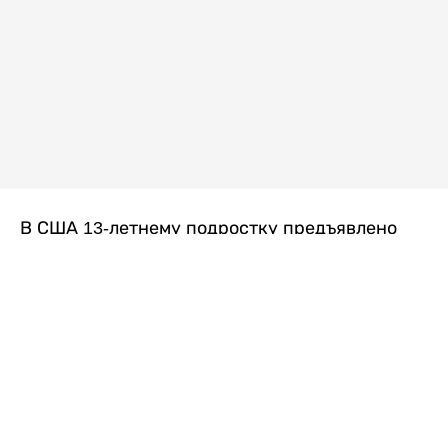
В США 13-летнему подростку предъявлено
обвинение в убийстве второй степени после
гибели его 14-летней сводной сестры. По
версии следствия, трагедия произошла
вскоре после ссоры между детьми, передает
Liter.kz
со ссылкой на
kmph.com
.
Как сообщили в полиции, девочка получила
огнестрельное ранение в голову. Она