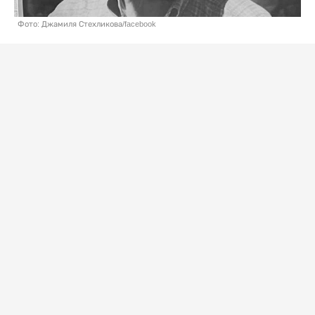
Фото: Джамиля Стехликова/facebook