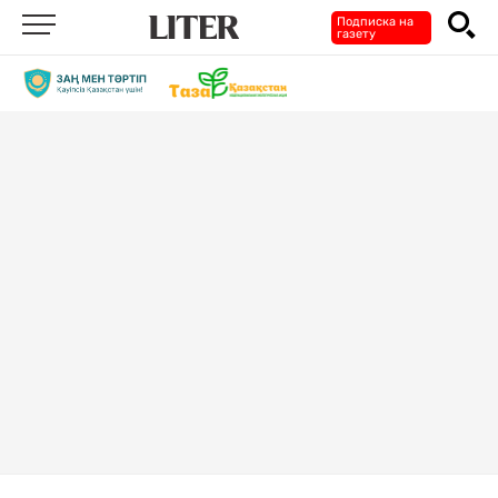
Подписка на
газету