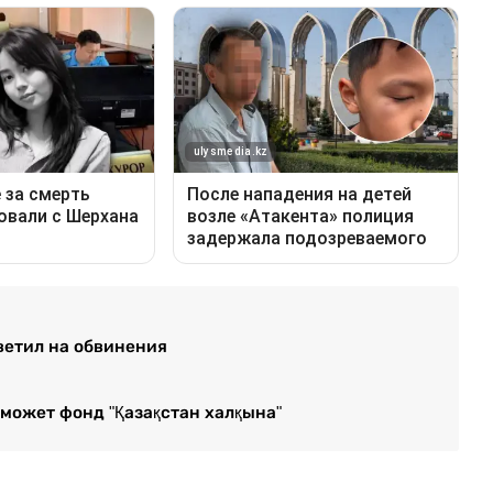
ветил на обвинения
оможет фонд "Қазақстан халқына"