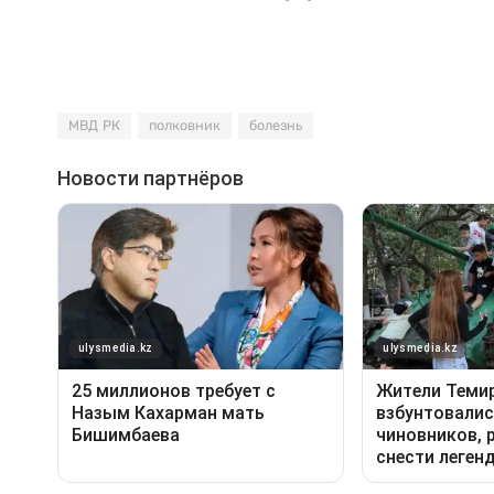
МВД РК
полковник
болезнь