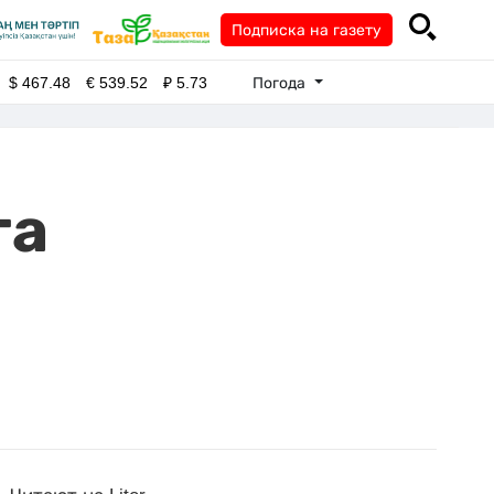
Подписка на газету
Погода
$
467.48
€
539.52
₽
5.73
та