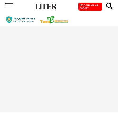
Подписка на
газету