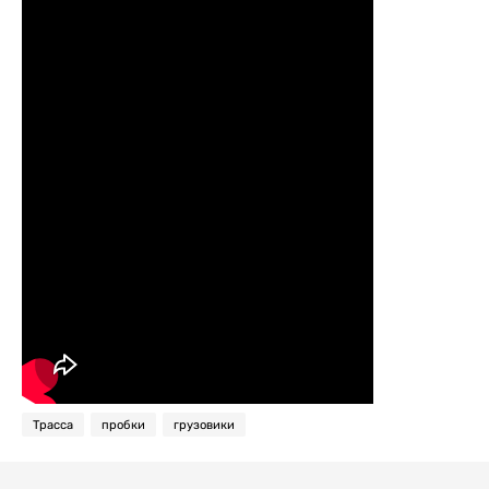
Трасса
пробки
грузовики