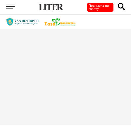
Подписка на
газету