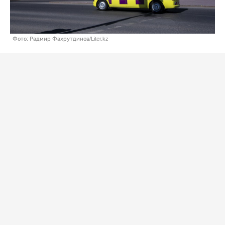
Фото: Радмир Фахрутдинов/Liter.kz