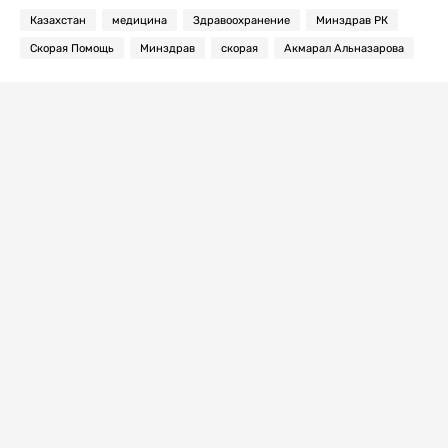
Казахстан
медицина
Здравоохранение
Минздрав РК
Скорая Помощь
Минздрав
скорая
Акмарал Альназарова