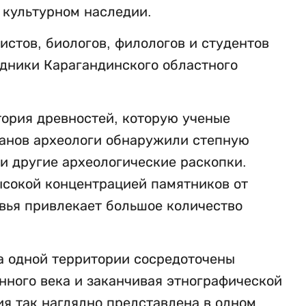
 культурном наследии.
стов, биологов, филологов и студентов
удники Карагандинского областного
ория древностей, которую ученые
рганов археологи обнаружили степную
и другие археологические раскопки.
ысокой концентрацией памятников от
овья привлекает большое количество
 на одной территории сосредоточены
нного века и заканчивая этнографической
ия так наглядно представлена в одном