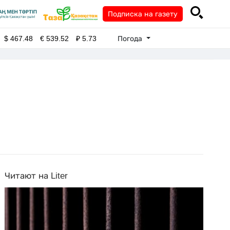
Подписка на газету
Погода
$
467.48
€
539.52
₽
5.73
Читают на Liter