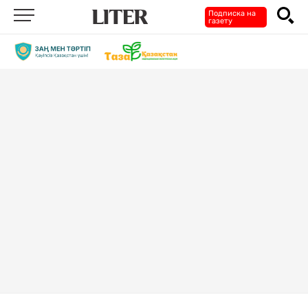
Подписка на
газету