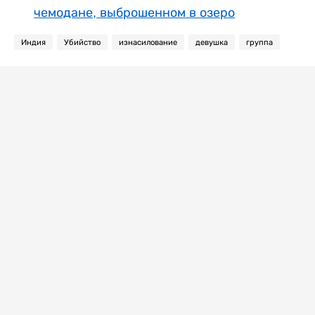
чемодане, выброшенном в озеро
Индия
Убийство
изнасилование
девушка
группа