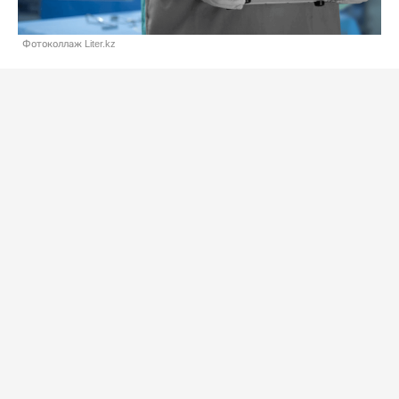
Фотоколлаж Liter.kz