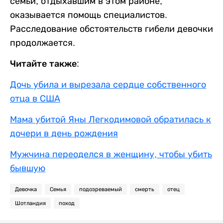
семьи, отдыхавшим в этом районе,
оказывается помощь специалистов.
Расследование обстоятельств гибели девочки
продолжается.
Читайте также:
Дочь убила и вырезала сердце собственного
отца в США
Мама убитой Яны Легкодимовой обратилась к
дочери в день рождения
Мужчина переоделся в женщину, чтобы убить
бывшую
Девочка
Семья
подозреваемый
смерть
отец
Шотландия
поход