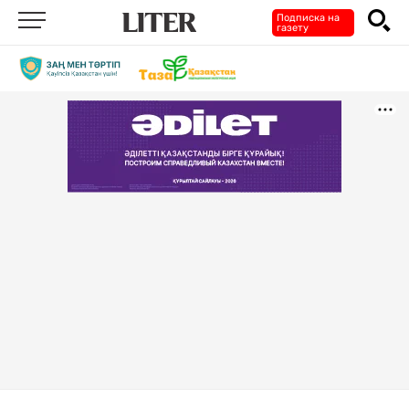
Подписка на
газету