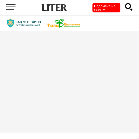
Подписка на
газету