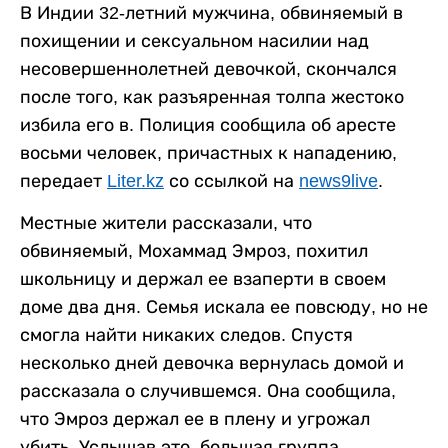
В Индии 32-летний мужчина, обвиняемый в
похищении и сексуальном насилии над
несовершеннолетней девочкой, скончался
после того, как разъяренная толпа жестоко
избила его в. Полиция сообщила об аресте
восьми человек, причастных к нападению,
передает
Liter.kz
со ссылкой на
news9live
.
Местные жители рассказали, что
обвиняемый, Мохаммад Эмроз, похитил
школьницу и держал ее взаперти в своем
доме два дня. Семья искала ее повсюду, но не
смогла найти никаких следов. Спустя
несколько дней девочка вернулась домой и
рассказала о случившемся. Она сообщила,
что Эмроз держал ее в плену и угрожал
убить. Услышав это, большая группа