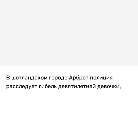
В шотландском городе Арброт полиция
расследует гибель девятилетней девочки,
которую нашли с тяжелыми травмами в
промышленной зоне, где семья разбила
палаточный лагерь. По подозрению в
убийстве ребенка задержан ее 35-летний
отец, передает
Liter.kz
со ссылкой на
The Sun
.