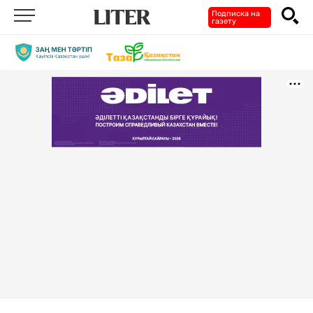
Подписка на
газету