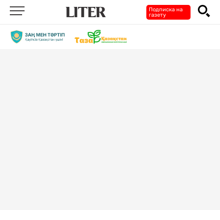
Подписка на
газету