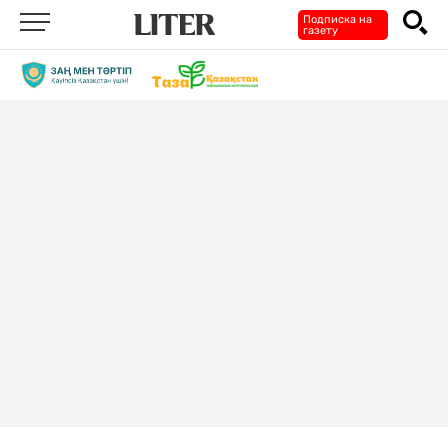
Подписка на
газету