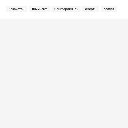
Казахстан
Шымкент
Нацгвардия РК
смерть
солдат