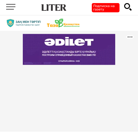
Подписка на
газету