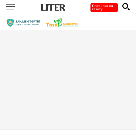
Подписка на
газету