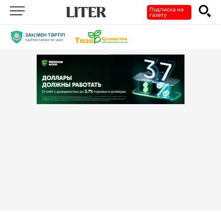
Подписка на
газету