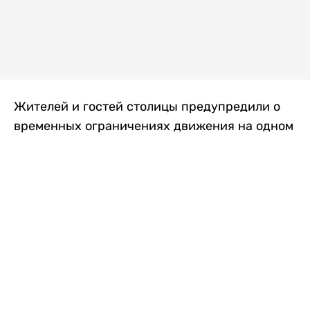
Жителей и гостей столицы предупредили о
временных ограничениях движения на одном
из самых загруженных проспектов города.
Причиной станут дорожные работы, которые
продлятся два дня, передает
Liter.kz
.
По информации городских служб, с 7 по 8
августа на проспекте Кабанбай батыра
пройдет ремонт дорожного покрытия. В связи
с этим движение будет частично ограничено
на участке от улицы Калкаман до улицы
Сарайшык. Полностью перекрывать дорогу не