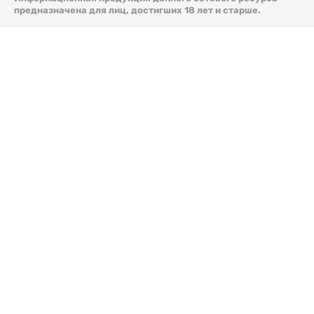
предназначена для лиц, достигших 18 лет и старше.
© 2026 Liter.kz. Все права защищены.
Скачать
электронную версию газеты Liter.kz № 88 от 8 авг.