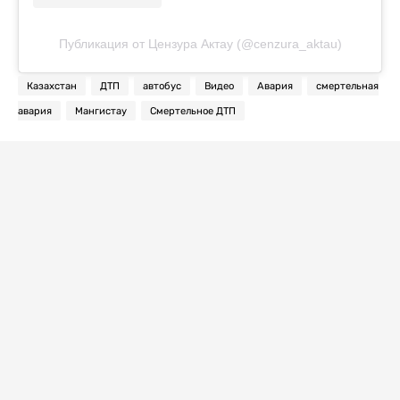
Публикация от Цензура Актау (@cenzura_aktau)
Казахстан
ДТП
автобус
Видео
Авария
смертельная
авария
Мангистау
Смертельное ДТП