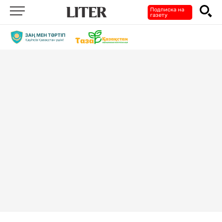
Подписка на
газету