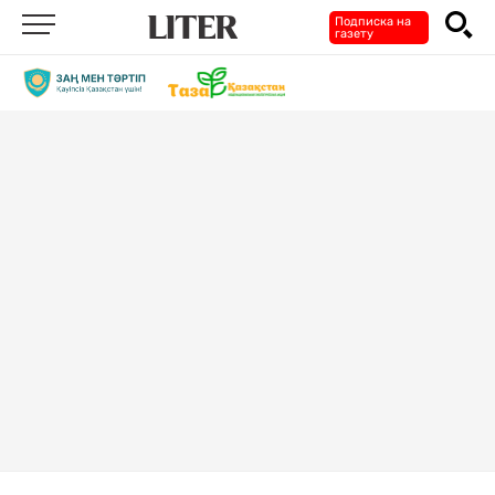
Подписка на
газету