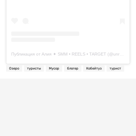
Публикация от Алия ✦ SMM • REELS • TARGET (@unrealaliya)
Озеро
туристы
Мусор
блогер
Кобейтуз
турист