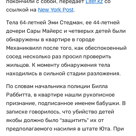
покончили с собой, передает
Liter.kz
со
ссылкой на
New York Post
.
Тела 64-летней Эми Стедман, ее 44-летней
дочери Сары Майерс и четверых детей были
обнаружены в квартире в городе
Механиквилл после того, как обеспокоенный
сосед несколько раз просил проверить
жильцов. К моменту обнаружения тела
находились в сильной стадии разложения.
По словам начальника полиции Билла
Раббитта, в квартире нашли рукописное
признание, подписанное именем бабушки. В
записке говорилось, что убийство детей
якобы должно было "защитить” их от
предполагаемого насилия в штате Юта. При