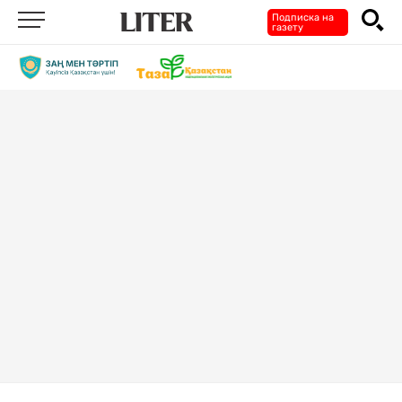
Подписка на
газету