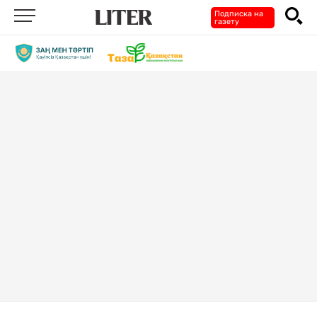
Подписка на
газету