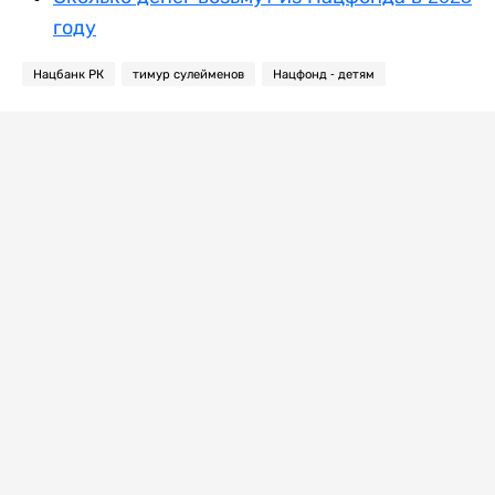
году
Нацбанк РК
тимур сулейменов
Нацфонд - детям