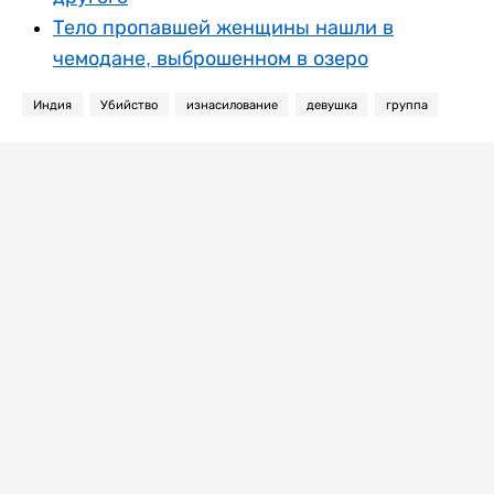
Тело пропавшей женщины нашли в
чемодане, выброшенном в озеро
Индия
Убийство
изнасилование
девушка
группа