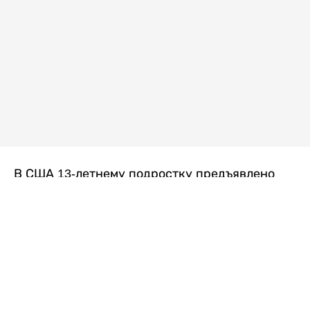
В США 13-летнему подростку предъявлено
обвинение в убийстве второй степени после
гибели его 14-летней сводной сестры. По
версии следствия, трагедия произошла
вскоре после ссоры между детьми, передает
Liter.kz
со ссылкой на
kmph.com
.
Как сообщили в полиции, девочка получила