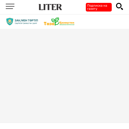
Подписка на
газету