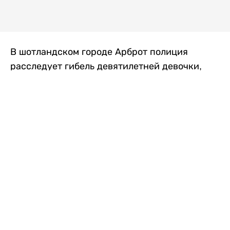
В шотландском городе Арброт полиция
расследует гибель девятилетней девочки,
которую нашли с тяжелыми травмами в
промышленной зоне, где семья разбила
палаточный лагерь. По подозрению в
убийстве ребенка задержан ее 35-летний
отец, передает
Liter.kz
со ссылкой на
The Sun
.
По данным полиции, семья из Западного
Йоркшира приехала в Арброт и разбила
палатку на территории заброшенной
промышленной зоны неподалеку от пляжа.
Вместе с родителями были двое детей.