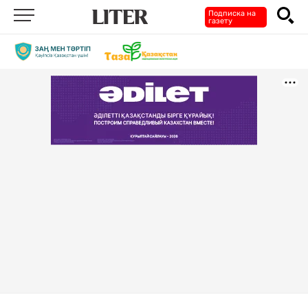
Подписка на
газету