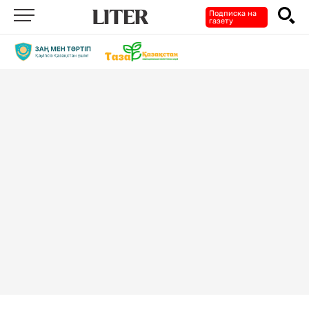
Подписка на
газету