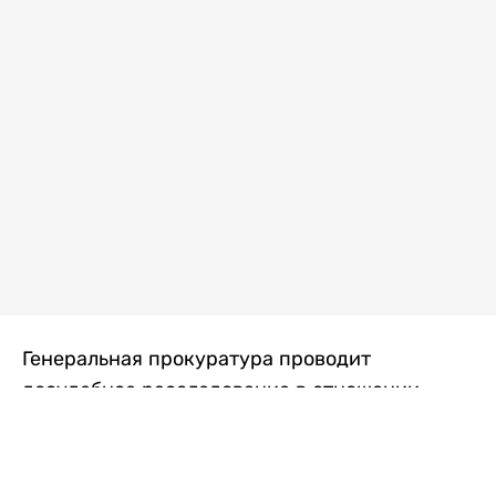
Генеральная прокуратура проводит
досудебное расследование в отношении
преступной группы, длительное время
занимавшейся экономической контрабандой
товаров из Китая в Казахстан, передает