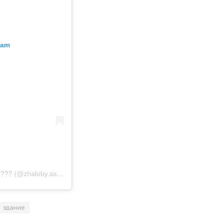
ram
Публикация от АСТАНА | ЖАЛОБЫ | ОТЗЫВЫ ????????????️ (@zhaloby.astana)
здание