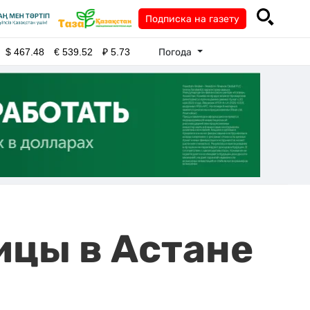
Подписка на газету
Погода
$
467.48
€
539.52
₽
5.73
ицы в Астане