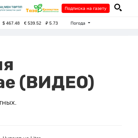
Подписка на газету
Погода
$
467.48
€
539.52
₽
5.73
мя
ае (ВИДЕО)
тных.