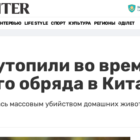
НТЕРВЬЮ
LIFE STYLE
СПОРТ
КУЛЬТУРА
РЕГИОНЫ
ӘДІЛЕТ
утопили во вре
о обряда в Кит
сь массовым убийством домашних живо