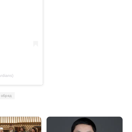
rdians)
обряд