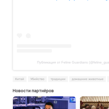
Публикация от Feline Guardians (@feline_gua
Китай
Убийство
традиции
домашние животные