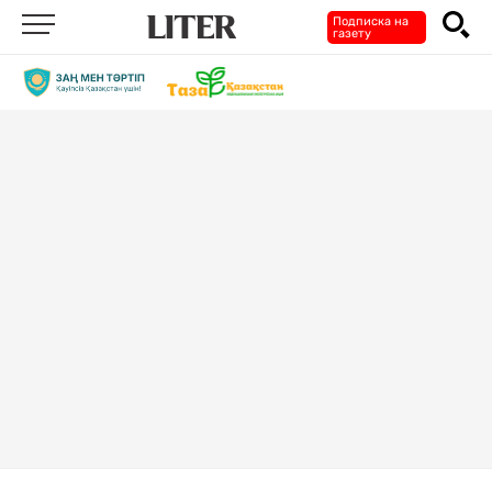
Подписка на
газету