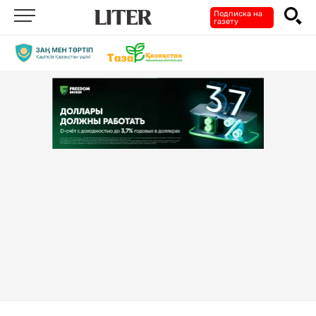
Подписка на
газету