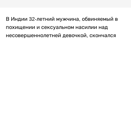
В Индии 32-летний мужчина, обвиняемый в
похищении и сексуальном насилии над
несовершеннолетней девочкой, скончался
после того, как разъяренная толпа жестоко
избила его в. Полиция сообщила об аресте
восьми человек, причастных к нападению,
передает
Liter.kz
со ссылкой на
news9live
.
Местные жители рассказали, что
обвиняемый, Мохаммад Эмроз, похитил
школьницу и держал ее взаперти в своем
доме два дня. Семья искала ее повсюду, но не
смогла найти никаких следов. Спустя
несколько дней девочка вернулась домой и
рассказала о случившемся. Она сообщила,