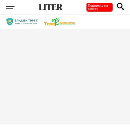
Подписка на
газету