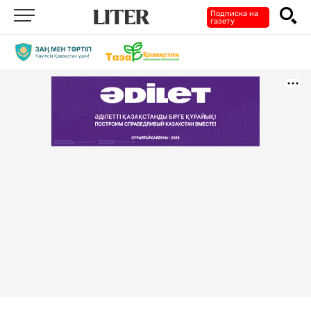
Подписка на
газету