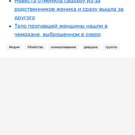
Невеста отменила свадьбу из-за
родственников жениха и сразу вышла за
другого
Тело пропавшей женщины нашли в
чемодане, выброшенном в озеро
Индия
Убийство
изнасилование
девушка
группа