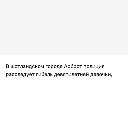
В шотландском городе Арброт полиция
расследует гибель девятилетней девочки,
которую нашли с тяжелыми травмами в
промышленной зоне, где семья разбила
палаточный лагерь. По подозрению в
убийстве ребенка задержан ее 35-летний
отец, передает
Liter.kz
со ссылкой на
The Sun
.
По данным полиции, семья из Западного