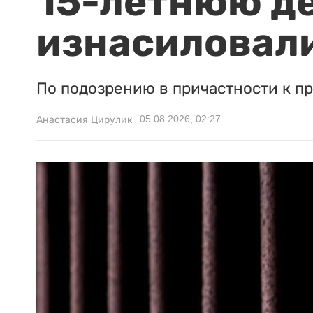
15-летнюю д
изнасиловали
По подозрению в причастности к п
05.08.2026, 02:27
Анастасия Цирулик