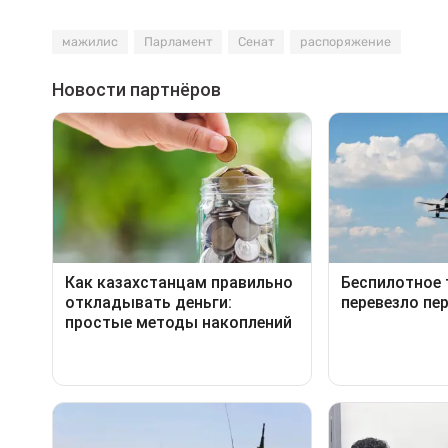
мажилис
Парламент
Сенат
распоряжение