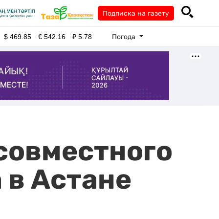
Подписка на газету
Погода
$
469.85
€
542.16
₽
5.78
совместного
 в Астане