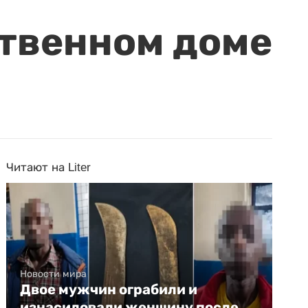
ственном доме
Читают на Liter
Новости мира
Двое мужчин ограбили и
изнасиловали женщину после