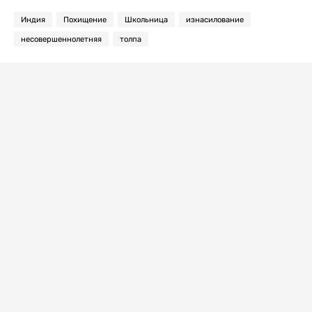
Индия
Похищение
Школьница
изнасилование
несовершеннолетняя
толпа