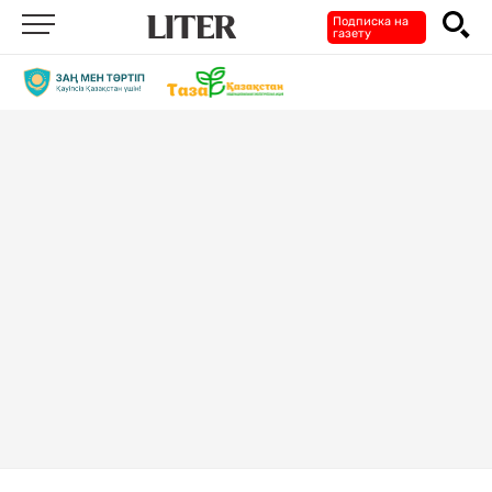
Подписка на
газету