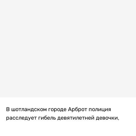
В шотландском городе Арброт полиция
расследует гибель девятилетней девочки,
которую нашли с тяжелыми травмами в
промышленной зоне, где семья разбила