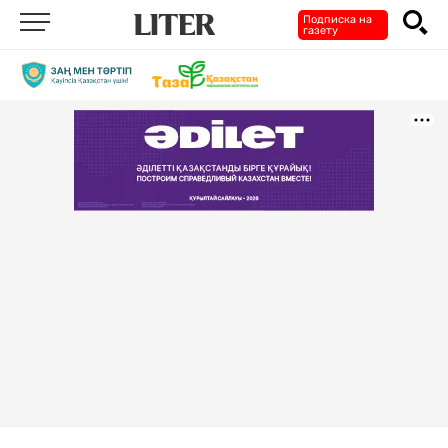
Подписка на
газету