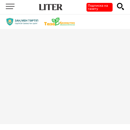
Подписка на
газету