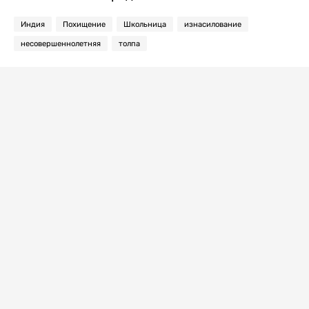
Индия
Похищение
Школьница
изнасилование
несовершеннолетняя
толпа