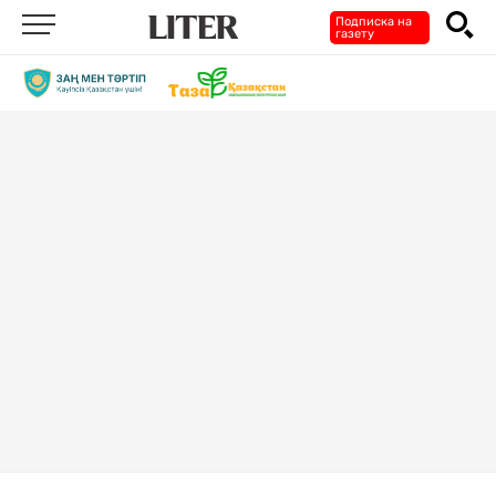
Подписка на
газету