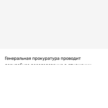
Генеральная прокуратура проводит
досудебное расследование в отношении
преступной группы, длительное время
занимавшейся экономической контрабандой
товаров из Китая в Казахстан, передает
Liter.kz
со ссылкой на Генпрокуратуру РК.
"Следствием установлено, что из 37