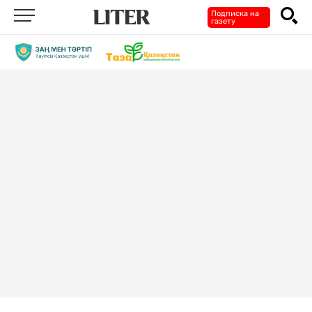
Подписка на
газету