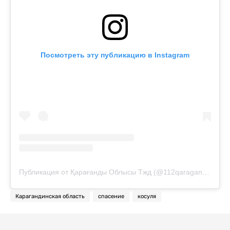
Посмотреть эту публикацию в Instagram
Публикация от Қарағанды Облысы Тжд (@112qaragandy_tjd)
Карагандинская область
спасение
косуля