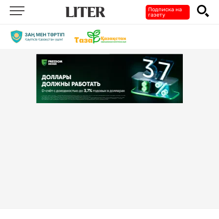
Подписка на
газету