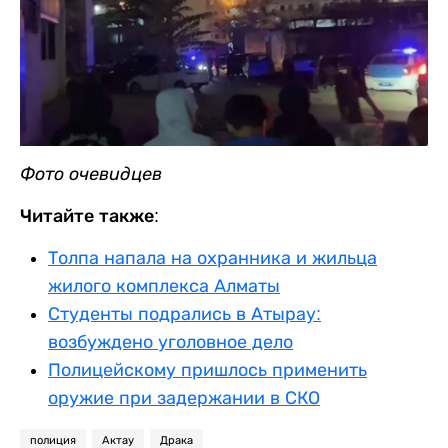
Фото очевидцев
Читайте также:
Толпа напала на охранника и жильца
жилого комплекса Алматы
Студенты подрались в Атырау:
возбуждено уголовное дело
Полицейскому пришлось применить
оружие при задержании в СКО
полиция
Актау
Драка