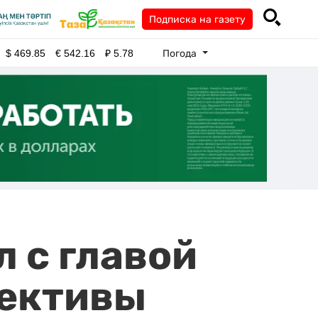
Подписка на газету
Погода
$
469.85
€
542.16
₽
5.78
 с главой
пективы