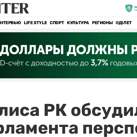
НТЕРВЬЮ
LIFE STYLE
СПОРТ
КУЛЬТУРА
РЕГИОНЫ
ӘДІЛЕТ
иса РК обсудил
рламента перс