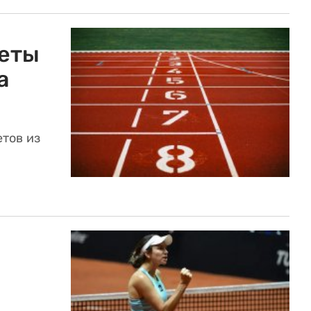
леты
а
етов из