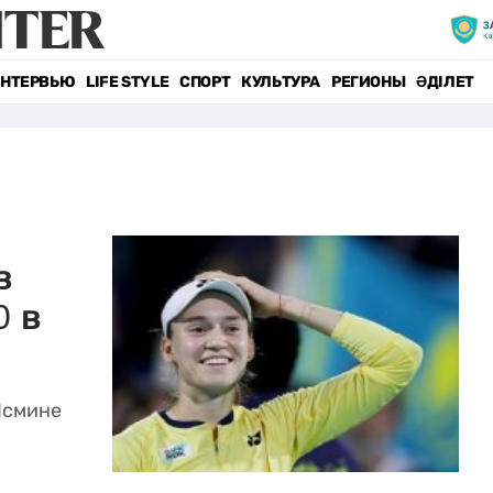
НТЕРВЬЮ
LIFE STYLE
СПОРТ
КУЛЬТУРА
РЕГИОНЫ
ӘДІЛЕТ
в
0 в
Ясмине