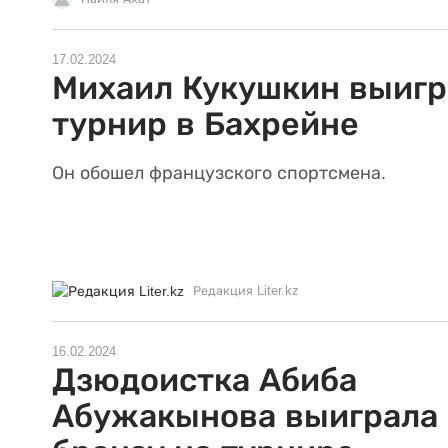
17.02.2024
Михаил Кукушкин выигр
турнир в Бахрейне
Он обошел французского спортсмена.
Редакция Liter.kz
16.02.2024
Дзюдоистка Абиба
Абужакынова выиграла