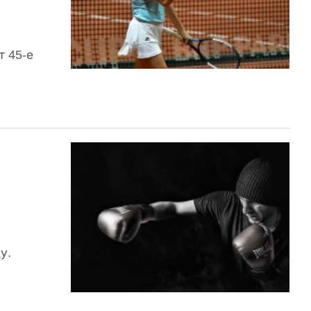
 45-е
у.