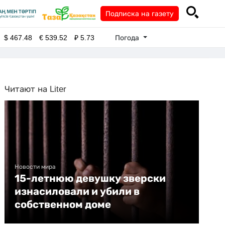
Подписка на газету
Погода
$
467.48
€
539.52
₽
5.73
Читают на Liter
Новости мира
15-летнюю девушку зверски
изнасиловали и убили в
собственном доме