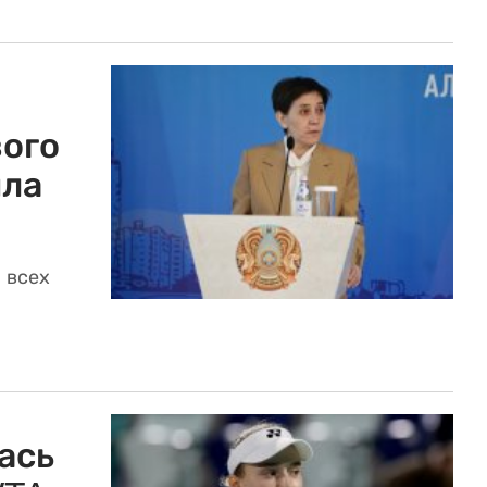
ого
ила
 всех
ась