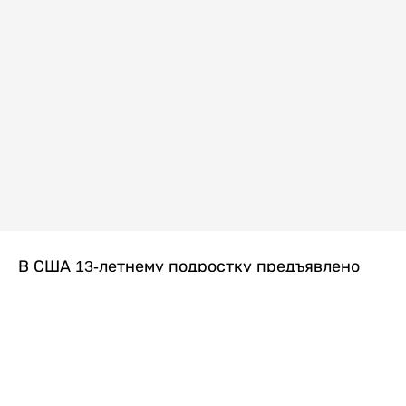
В США 13-летнему подростку предъявлено
обвинение в убийстве второй степени после
гибели его 14-летней сводной сестры. По
версии следствия, трагедия произошла
вскоре после ссоры между детьми, передает
Liter.kz
со ссылкой на
kmph.com
.