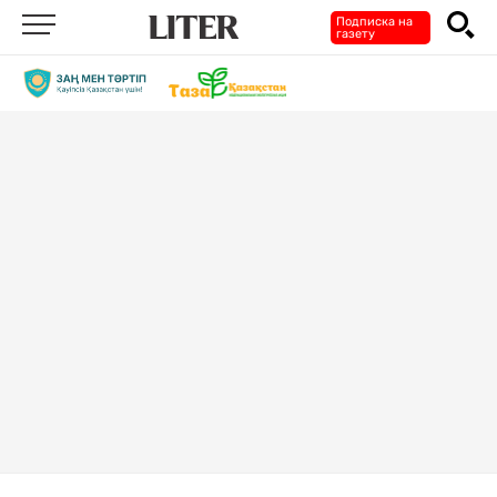
Подписка на
газету